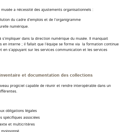
u musée a nécessité des ajustements organisationnels :
lution du cadre d’emplois et de l’organigramme
urelle numérique.
à s’impliquer dans la direction numérique du musée. Il manquait
n interne ; il fallait que l’équipe se forme via la formation continue
 et en s’appuyant sur les services communication et les services
nventaire et documentation des collections
uveau progiciel capable de réunir et rendre interopérable dans un
fférentes.
ux obligations légales
s spécifiques associées
exte et multicritères
e moissonné