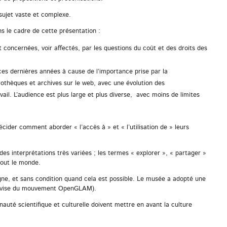
 sujet vaste et complexe.
ns le cadre de cette présentation :
t concernées, voir affectés, par les questions du coût et des droits des
es dernières années à cause de l’importance prise par la
iothèques et archives sur le web, avec une évolution des
il. L’audience est plus large et plus diverse, avec moins de limites
décider comment aborder « l’accès à » et « l’utilisation de » leurs
s interprétations très variées ; les termes « explorer », « partager »
tout le monde.
ne, et sans condition quand cela est possible. Le musée a adopté une
» (devise du mouvement OpenGLAM).
auté scientifique et culturelle doivent mettre en avant la culture